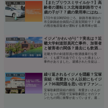
ラブル対応は現在宝塚歌劇団の理事長を
【またプリウスミサイルか？】高
災害、事故、速報
務める木場健之氏だったというのです。
齢者の運転ミス北海道釧路市で４
ニュースに対する声とともにいじめたの
歳の子が７７歳の乗用車にはねら
は誰か？被害者は？調査してみました。
れ死亡
17日午前10時50分ごろ、釧路市春湖台の
市立釧路総合病院の正面玄関前で７７歳
の熊谷勉容疑者が運転する乗用車が親子
をはねました。４歳の沖津亜海さんは死
亡、母の沖津みかさんは容体がわかって
いません。ニュース映像を見ていると熊
イジメ”かわいがり”？実名は？近
災害、事故、速報
谷勉容疑者の運転する車はプリウスの疑
畿大学剣道部員死亡事件、加害者
いが出てきました。繰り返される高齢者
と被害者の関係？過去にも飲酒死
による危険運転について調べてみまし
亡事件
た。
近畿大学の剣道部員が飲酒後暴行を受
け、くも膜下出血で亡くなった痛ましい
事件がありました。逮捕された生徒は同
部所属の２１歳の男子大学生です。また
この飲み会は20歳未満の学生も参加して
いたといいます。逮捕された男子部員
繰り返されるイジメを隠蔽？宝塚
災害、事故、速報
は、「先に、泥酔した被害者が殴ってき
宙組・有愛きいさん以前にもイジ
たので殴り返した」と言っていますが、
メ？96期問題を思い出すファン、
正当防衛でしょうかそれとも傷害による
宙組の体質を徹底解説
殺人でしょうか。そして近畿大学剣道部
宝塚歌劇団宙組の娘役、有愛きいさんが
や容疑者の実名について調べてみまし
亡くなった問題で宝塚歌劇団とそのファ
た。
ンたちの間に衝撃が走っています。週刊
文春での「ヘアアイロン事件」そして本
事件の被害者と報道された有愛きいさん