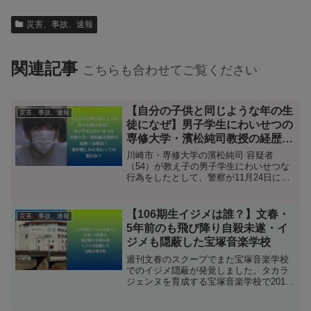
災害、事故、速報
関連記事
こちらも合わせてご覧ください
【自分の子供と同じような年の生
災害、事故、速報
徒になぜ】男子学生にわいせつの
専修大学・濱松純司教授の経歴？
家族は？愛が憎しみに変わっての
川崎市・専修大学の濱松純司 容疑者
犯行か？
（54）が教え子の男子学生にわいせつな
行為をしたとして、警察が11月24日に逮
捕しました。教授は「逆らったら分かっ
ているだろうな」などと迫ったとみら
れ、川崎市多摩区にある専修大学のキャ
【106期生イジメは誰？】文春・
災害、事故、速報
ンパス内で、教え子の男子学生の下半身
5年前のも飛び降り自殺未遂・イ
を触るなどした容疑です。濱松純司容疑
ジメも隠蔽した宝塚音楽学校
者の・経歴・家族、そしてなぜ同性の男
子学生に対して脅迫も含めた不同意わい
週刊文春のスクープでまた宝塚音楽学校
せつに至ったのかについて調べてみまし
でのイジメ隠蔽が発覚しました。タカラ
た。
ジェンヌを育成する宝塚音楽学校で2018
年、寮のバルコニーから一人の予科生が
飛び降りしたというのです。この時のト