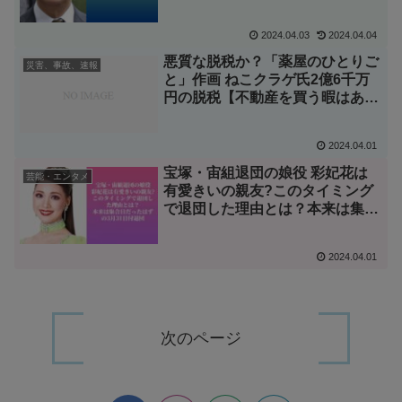
2024.04.03
2024.04.04
悪質な脱税か？「薬屋のひとりご
災害、事故、速報
と」作画 ねこクラゲ氏2億6千万
円の脱税【不動産を買う暇はあ
る】
2024.04.01
宝塚・宙組退団の娘役 彩妃花は
芸能・エンタメ
有愛きいの親友?このタイミング
で退団した理由とは？本来は集合
日だったはずの3月31日付退団
2024.04.01
次のページ