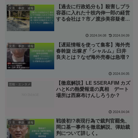
【過去に行政処分も】殺害しプラ
災害、事故、速報
容器に入れた十枝内伸一郎の経営
する会社は？市ノ渡歩美容疑者を
めぐってトラブル？【動機は？】
2024.04.08
2024.04.09
【遅延情報を使って集客】海外売
災害、事故、速報
春斡旋 出稼ぎ「シャルム」臼井
良夫とは？なぜ海外売春は急増？
2024.04.05
【徹底解説】LE SSERAFIM カズ
芸能・エンタメ
ハとKの熱愛報道の真相 デート
場所は西麻布けんしろうか？
2024.04.04
戦後初!?表現行為で裁判官罷免、
災害、事故、速報
岡口基一事件を徹底解説、弾劾裁
判について詳しく。