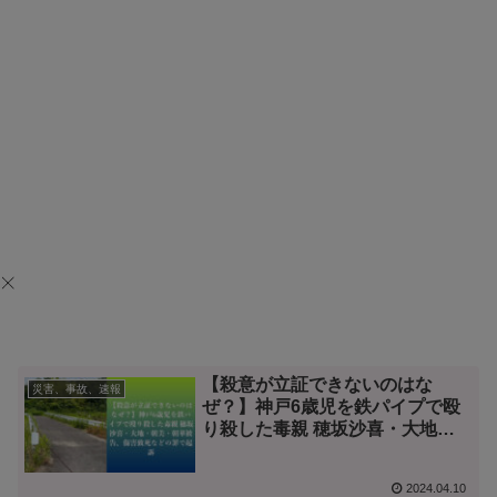
【殺意が立証できないのはな
災害、事故、速報
ぜ？】神戸6歳児を鉄パイプで殴
り殺した毒親 穂坂沙喜・大地・
朝美・朝華被告、傷害致死などの
罪で起訴
2024.04.10