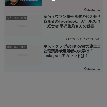
は？
2025.03.10
新宿タワマン事件逮捕の和久井学
災害、事故、速報
容疑者のFacebook、ガールズバ
ー経営者 平沢俊乃さんの殺害動
機は？【体を傷つけてやろうの意
図とは？】
2024.05.08
2024.05.09
ホストクラブworst overの蓮士こ
災害、事故、速報
と稲葉勇哉容疑者の大学は？
Instagramアカウントは？
2024.04.10