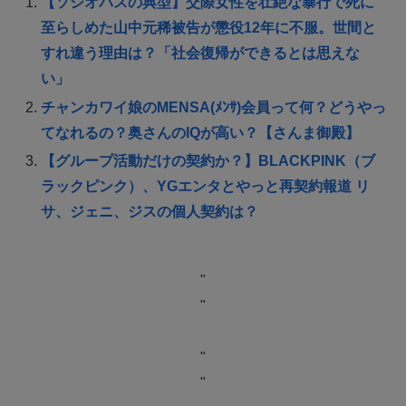
【ソシオパスの典型】交際女性を壮絶な暴行で死に
至らしめた山中元稀被告が懲役12年に不服。世間と
すれ違う理由は？「社会復帰ができるとは思えな
い」
チャンカワイ娘のMENSA(ﾒﾝｻ)会員って何？どうやっ
てなれるの？奥さんのIQが高い？【さんま御殿】
【グループ活動だけの契約か？】BLACKPINK（ブ
ラックピンク）、YGエンタとやっと再契約報道 リ
サ、ジェニ、ジスの個人契約は？
"
"
"
"