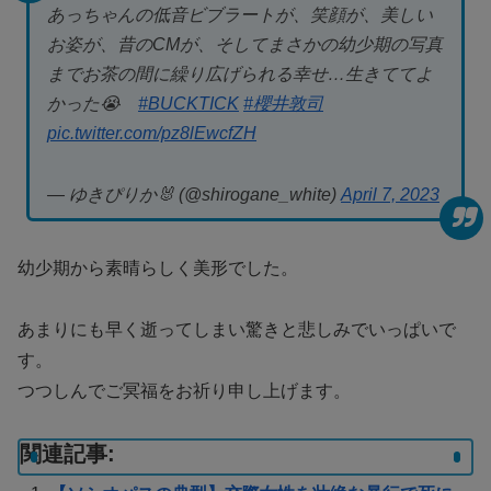
あっちゃんの低音ビブラートが、笑顔が、美しい
お姿が、昔のCMが、そしてまさかの幼少期の写真
までお茶の間に繰り広げられる幸せ…生きててよ
かった😭
#BUCKTICK
#櫻井敦司
pic.twitter.com/pz8lEwcfZH
— ゆきぴりか🐰 (@shirogane_white)
April 7, 2023
幼少期から素晴らしく美形でした。
あまりにも早く逝ってしまい驚きと悲しみでいっぱいで
す。
つつしんでご冥福をお祈り申し上げます。
関連記事: