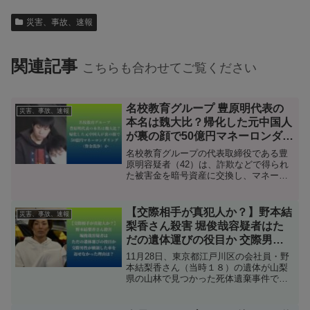
災害、事故、速報
関連記事
こちらも合わせてご覧ください
名校教育グループ 豊原明代表の
災害、事故、速報
本名は魏大比？帰化した元中国人
が裏の顔で50億円マネーロンダリ
ング（資金洗浄）か
名校教育グループの代表取締役である豊
原明容疑者（42）は、詐欺などで得られ
た被害金を暗号資産に交換し、マネーロ
ンダリング（資金洗浄）に悪用していた
疑いがあります。被害金額は驚くべき50
億円にのぼることがわかりました。 豊原
【交際相手が真犯人か？】野本結
災害、事故、速報
容疑者は、他人名義の暗号資産口座を悪
梨香さん殺害 堀俊哉容疑者はた
用し、マネーロンダリング目的で暗号資
だの遺体運びの役目か 交際男性
産口座使用かつ不正アクセスの疑いも持
が横領した車を返せなかった理由
たれています。また調べてみると豊原明
11月28日、東京都江戸川区の会社員・野
容疑者は帰化した元中国人の疑いも出て
は？
本結梨香さん（当時１８）の遺体が山梨
きました。名校教育グループとマネーロ
県の山林で見つかった死体遺棄事件で、
ンダリングの関係について調べてみまし
会社員の堀俊哉容疑者（３０）が逮捕さ
た。
れました。また野本結梨香さんの血痕が