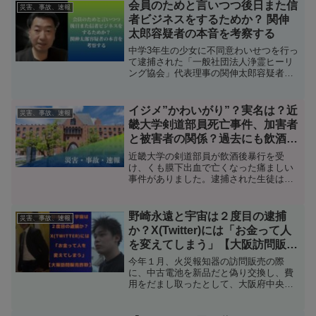
野本さんの交際相手（３１）の使用した
会員のためと言いつつ後日また信
災害、事故、速報
車から見つかっています。堀俊哉容疑者
者ビジネスをするためか？ 関伸
は「何かわからないものを運んだ」と供
太郎容疑者の本音を考察する
述していることから真犯人は交際相手で
はないかと噂されています。調べてみま
中学3年生の少女に不同意わいせつを行っ
した。
て逮捕された「一般社団法人浄霊ヒーリ
ング協会」代表理事の関伸太郎容疑者。
なんと逮捕の3日前に会員たちを集めズー
ム会議を行い、急に団体の解散を告げた
というのです。最もらしく「霊感商法で
イジメ”かわいがり”？実名は？近
災害、事故、速報
訴えられている」「会員の皆さんも加害
畿大学剣道部員死亡事件、加害者
者となる可能性がある」などとうそぶき
と被害者の関係？過去にも飲酒死
あたかも会員を守るような立場で発言を
亡事件
繰り返した関伸太郎容疑者。その発言の
近畿大学の剣道部員が飲酒後暴行を受
真意を考察します。
け、くも膜下出血で亡くなった痛ましい
事件がありました。逮捕された生徒は同
部所属の２１歳の男子大学生です。また
この飲み会は20歳未満の学生も参加して
いたといいます。逮捕された男子部員
野崎永遠と宇宙は２度目の逮捕
災害、事故、速報
は、「先に、泥酔した被害者が殴ってき
か？X(Twitter)には「お金って人
たので殴り返した」と言っていますが、
を変えてしまう」【大阪訪問販売
正当防衛でしょうかそれとも傷害による
詐欺】
殺人でしょうか。そして近畿大学剣道部
今年１月、火災報知器の訪問販売の際
や容疑者の実名について調べてみまし
に、中古電池を新品だと偽り交換し、費
た。
用をだまし取ったとして、大阪府中央区
の野崎永遠(のざきとわ)容疑者(25)と弟の
宇宙容疑者(24)ら5人が逮捕されました。