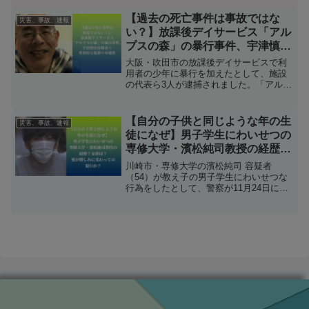
や、伊奈りゅうやの選手時代、引退後の
た。母親が「みていない時に転んだかも
ことについて調べてみたいと思います。
しれない」として警察に通報があり、今
【過去の死亡事件は事故ではな
災害、事故、速報
回の犯行が発覚したと言います。男の子
い？】放課後デイサービス「アル
は全治3ヶ月の骨折などが判明しました
プスの森」の暴行事件、宇津慎史
が、他にも日常生活でつかないような傷
容疑者ら常習的な犯罪の可能性
や火傷の跡が身体にあったとのことで
大阪・吹田市の放課後デイサービスで利
す。シングルマザーの若い母親の交際相
用者の少年に暴行を加えたとして、施設
手が子供に暴行を振るい事件となるパタ
の代表ら3人が逮捕されました。「アルプ
ーンが多くみられますが、いったいなぜ
スの森」の代表・宇津慎史容疑者
でしょうか。真相に迫りたいと思いま
（60）、その兄・宇津雅美容疑者
す。
（65）、棟方日出海容疑者（62）の3人で
【自分の子供と同じような年の生
災害、事故、速報
す。 宇津容疑者ら3人は今年2月から3月
徒になぜ】男子学生にわいせつの
にかけて、施設内で当時15歳だった利用
専修大学・濱松純司教授の経歴？
者の少年を殴ったり、床に叩き付けたり
家族は？愛が憎しみに変わっての
した疑いが持たれています。 この施設に
川崎市・専修大学の濱松純司 容疑者
ついては過去にも送迎中に利用者が行方
犯行か？
（54）が教え子の男子学生にわいせつな
不明になりその後、死亡しているという
行為をしたとして、警察が11月24日に逮
事件が発生していました。今回のニュー
捕しました。教授は「逆らったら分かっ
スそしてこの短い間での事件発生に「過
ているだろうな」などと迫ったとみら
去の事件は事故ではないのでは？」とい
れ、川崎市多摩区にある専修大学のキャ
う声も上がっています。
ンパス内で、教え子の男子学生の下半身
を触るなどした容疑です。濱松純司容疑
者の・経歴・家族、そしてなぜ同性の男
子学生に対して脅迫も含めた不同意わい
せつに至ったのかについて調べてみまし
た。