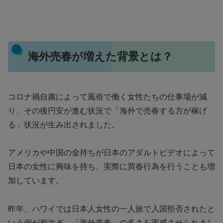
海外売春が増えた背景とは？
コロナ禍自粛によって風俗で働く女性たちの仕事場が減
り、その後円安が進む状況で「海外で売春する方が稼げ
る」状況が生み出されました。
アメリカや中国の金持ちが日本のアダルトビデオによって
日本の女性に興味を持ち、実際に買春行為を行うことも増
加しています。
昨年、ハワイでは日本人女性の一人旅で入国拒否されたと
いう例が相次ぎ、「海外売春」の多さを実感させられまし