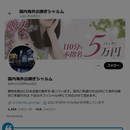
Screenshot