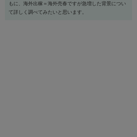
もに、海外出稼＝海外売春ですが急増した背景につい
て詳しく調べてみたいと思います。