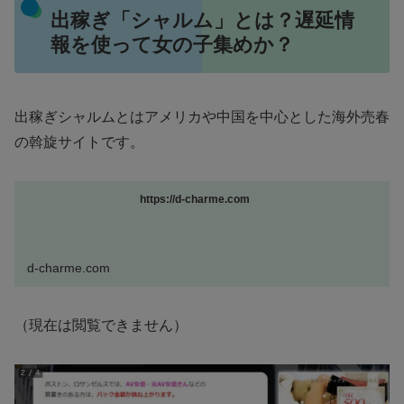
出稼ぎ「シャルム」とは？遅延情
報を使って女の子集めか？
出稼ぎシャルムとはアメリカや中国を中心とした海外売春
の斡旋サイトです。
https://d-charme.com
d-charme.com
（現在は閲覧できません）