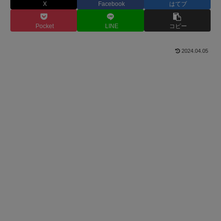
X
Facebook
はてブ
Pocket
LINE
コピー
2024.04.05