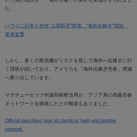
た。
ハワイに日本人女性”入国拒否”急増…”海外出稼ぎ”増加
業者直撃
しかし、多くの風俗嬢がリスクを冒して海外へ出稼ぎに行
く現状が続いており、アメリカも「海外出稼ぎ売春」撲滅
へ乗り出しています。
マサチューセッツ州連邦検察当局が、アジア系の高級売春
ネットワークを摘発したとの報道もありました。
Official describes type of clients in ‘high-end brothel
network’