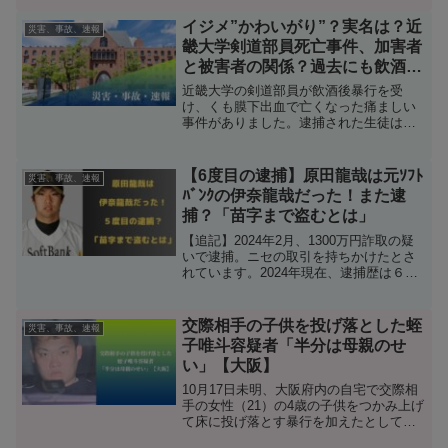
直撃の予報です。台風の規模や飛行機の
運航状況なども合わせて調べてみたいと
イジメ”かわいがり”？実名は？近
災害、事故、速報
思います。
畿大学剣道部員死亡事件、加害者
と被害者の関係？過去にも飲酒死
亡事件
近畿大学の剣道部員が飲酒後暴行を受
け、くも膜下出血で亡くなった痛ましい
事件がありました。逮捕された生徒は同
部所属の２１歳の男子大学生です。また
この飲み会は20歳未満の学生も参加して
いたといいます。逮捕された男子部員
【6度目の逮捕】原田龍哉は元ｿﾌﾄ
災害、事故、速報
は、「先に、泥酔した被害者が殴ってき
ﾊﾞﾝｸの伊奈龍哉だった！また逮
たので殴り返した」と言っていますが、
捕？「苗字まで盗むとは」
正当防衛でしょうかそれとも傷害による
殺人でしょうか。そして近畿大学剣道部
【追記】2024年2月、1300万円詐取の疑
や容疑者の実名について調べてみまし
いで逮捕。ニセの取引を持ちかけたとさ
た。
れています。2024年現在、逮捕歴は６
回。８月16日、兵庫県警は、空き家に侵
入し金品を盗もうとしたとして邸宅侵入
と窃盗未遂の疑いで原田龍哉(はらだりゅ
交際相手の子供を投げ落とした蛭
災害、事故、速報
うや)容疑者(35)を逮捕しました。元ソフ
子唯斗容疑者「半分は母親のせ
トバンクの選手だったそうで、1年で戦力
い」【大阪】
外通告を受けて退団しており、経歴を照
らし合わせると伊奈龍哉(いなりゅうや)と
10月17日未明、大阪府内の自宅で交際相
同じであることから、苗字が変わったと
手の女性（21）の4歳の子供をつかみ上げ
見られています。４度の逮捕歴もあるら
て床に投げ落とす暴行を加えたとして、
しく、今回は原田りゅうや容疑者のこと
蛭子唯斗容疑者（22）が逮捕されまし