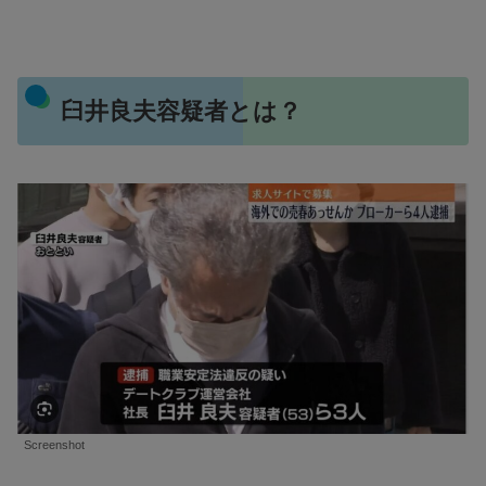
臼井良夫容疑者とは？
Screenshot