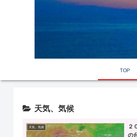
TOP
天気、気候
２
天気、気候
の