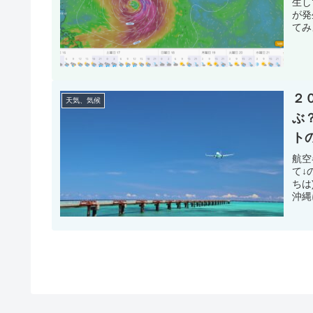
生し
が発
てみ
２
天気、気候
ぶ
ト
航空
て↓
ちは
沖縄