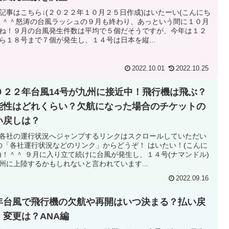
記事はこちら↓(２０２２年１０月２５日作成)はいたーい(こんにち
！＾＾怒涛の台風ラッシュの９月も終わり、あっという間に１０月
ね！９月の台風発生件数は平均で５個だそうですが、今年は１２
ら１８号まで７個が発生し、１４号は日本を縦...
2022.10.01
2022.10.25
０２２年台風14号が九州に接近中！飛行機は飛ぶ？
能性はどれくらい？欠航になった場合のチケットの
い戻しは？
各社の運行状況へジャンプするリンクはスクロールしていただい
の「各社運行状況などのリンク」からどうぞ！ はいたい！(こんに
)！＾＾ ９月に入り立て続けに台風が発生し、１４号(ナマンドル)
州に上陸するかもしれないと言われています...
2022.09.16
年台風で飛行機の欠航や再開はいつ決まる？払い戻
・変更は？ANA編