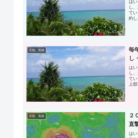
はい
し、
てい
約し
毎
天気、気候
し
はい
し、
てい
上部
２
天気、気候
直
はい