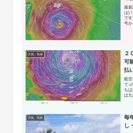
最新
は)
です
号か
２
天気、気候
可
払
航空
て↓
ちは
は九
毎
天気、気候
し