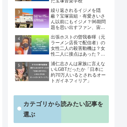
た宝塚音楽学校
繰り返されるイジメを隠
蔽？宝塚宙組・有愛きいさ
ん以前にもイジメ？96期問
題を思い出すファン、宙組
の体質を徹底解説
出張ホストの曽我春暉（元
ラーメン店長で配信者）の
女性二人の殺害動機は？女
性二人に接点はあった？
【名古屋カラオケ店刺殺】
浦仁志さんは家族に言えな
いLGBTだったか「日本に
約70万人いるとされるオー
トガイネフィリア」
カテゴリから読みたい記事を
選ぶ