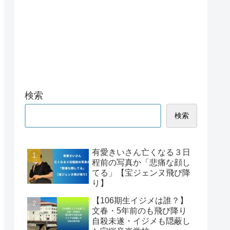
検索
検索
有愛きいさん亡くなる３日
程前の写真か「悲痛な顔し
てる」【宝ジェンヌ飛び降
り】
【106期生イジメは誰？】
文春・5年前のも飛び降り
自殺未遂・イジメも隠蔽し