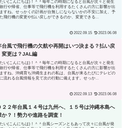
たい(こんにちは)！＾＾毎年この時期になると台風が次々と発生
旅行や帰省、仕事等で飛行機を利用するたくさんの方に影響が出
ますね。せっかくの計画が台無しにならないかの不安に加え、予
た飛行機の変更や払い戻しができるのか、変更できる...
2022.09.15
2023.06.08
年台風で飛行機の欠航や再開はいつ決まる？払い戻
・変更は？JAL編
たい(こんにちは)！＾＾毎年この時期になると台風が次々と発生
旅行や帰省、仕事等で飛行機を利用するたくさんの方に影響が出
ますね。沖縄育ち沖縄生まれの私は、台風が来るたびにテレビの
に流れる台風情報を見て次の行動に備えます。せっか...
2022.09.13
2023.06.08
０２２年台風１４号は九州へ、１５号は沖縄本島へ
撃か？！勢力や進路を調査！
たい(こんにちは)！＾＾台風シーズンともあって次々に台風が発