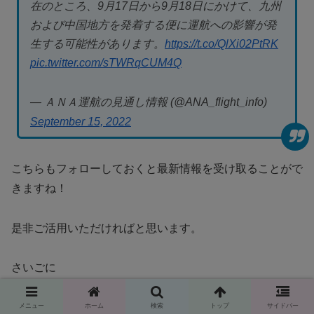
在のところ、9月17日から9月18日にかけて、九州
および中国地方を発着する便に運航への影響が発
生する可能性があります。
https://t.co/QlXi02PtRK
pic.twitter.com/sTWRqCUM4Q
— ＡＮＡ運航の見通し情報 (@ANA_flight_info)
September 15, 2022
こちらもフォローしておくと最新情報を受け取ることがで
きますね！
是非ご活用いただければと思います。
さいごに
メニュー
ホーム
検索
トップ
サイドバー