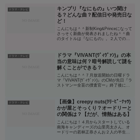
キンプリ『なにもの』いつ聞け
ドラマ・テレビ
る？どんな曲？配信日や発売日な
ど！
こんにちは＾＾新制King&Princeになって
さっそく新曲が発表されましたね＾＾曲
のタイトルは『なにもの』。２人での再
スタートですが、心には5人分の想いがあ
るのではないかと思います＾＾発売日よ
りも先に聞けるのはいつなのか、どんな
ドラマ『VIVANT(ｳﾞｨｳﾞｧﾝ)』の本
ドラマ・テレビ
曲なのかな...
当の意味は何？暗号解読して謎を
解くことができる？
こんにちは＾＾７月放送開始の日曜ドラ
マ『VIVANT(ｳﾞｨｳﾞｧﾝ)』のCMが先日『ラ
ストマンー全盲の捜査官ー』終了後に流
れましたね！このCMを見て次のドラマに
ついて初めて知った方も多いかと思いま
す＾＾動画を見て驚くのがこの豪華なキ
【画像】creepy nuts(ｸﾘｰﾋﾟｰﾅｯﾂ)
ドラマ・テレビ
ャスト...
かが屋とそっくり？オードリーと
の関係は？【だが、情熱はある】
こんにちは！４月からスタートしている
南海キャンディーズの山里亮太さん、オ
ードリーの若林正恭さんお２人の半生を
描いたドラマ『だが、情熱はある』が面