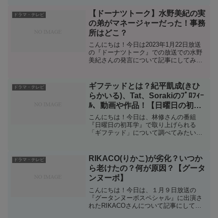
白くて毎週欠かさず見ているyuminaです
＾＾さて、現在５話までが終わり、６話
【ドーナツトーク】水野美紀の実
ドラマ・テレビ
の予告がされている...
の弟がマネージャーだった！事務
所はどこ？
こんにちは！今日は2023年1月22日放送
の『ドーナツトーク』での放送での水野
美紀さんの発言について記事にしてみま
す！ゲストは‘’よしミチ‘’ことよしあきさ
んとミチさん姉弟で、MC陣を交えてそれ
ぞれの兄弟エピソードを語っている時に
ギフテッドとは？紀平凱成(きひ
ドラマ・テレビ
水野美紀さ...
らかいる)、Tat、Sorakiのﾌﾟﾛﾌｨｰ
ﾙ、動画や作品！【日曜日の初耳
学】
こんにちは！今日は、林修さんの番組
『日曜日の初耳学』で取り上げられる
「ギフテッド」について調べてみたいと
思います＾＾今回の特集では「ギフテッ
ド」として３人の方が取材を受けていま
す。１人目はピアニストの紀平凱成(きひ
RIKACO(りかこ)が劣化？いつか
ドラマ・テレビ
らかいる)さん、２人目が写...
ら老けたの？何が原因？【グータ
ンヌーボ】
こんにちは！今日は、１月９日放送の
『グータンヌーボスペシャル』に出演さ
れたRIKACOさんについて記事にしてみ
たいと思います！30年来の付き合いとい