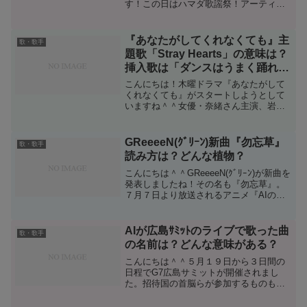
す！この日はハマダ歌謡祭！アーティス
トやタレント、俳優が2000年を境にルー
キーチームとベテランチームに分かれて
歌を唄って競う企画です。毎回人気の楽
『あなたがしてくれなくても』主
歌・歌手
曲から懐かし...
題歌「Stray Hearts」の意味は？
挿入歌は「ダンスはうまく踊れな
い」
こんにちは！木曜ドラマ『あなたがして
くれなくても』がスタートしようとして
いますね＾＾女優・奈緒さん主演、岩田
剛典さん、田中みな実さん、永山瑛太さ
んといったそうそうたる豪華キャストで
描かれる夫婦のセックスレスに関するド
GReeeeN(ｸﾞﾘｰﾝ)新曲『勿忘草』
歌・歌手
ラマです！原作は漫画なの...
読み方は？どんな植物？
こんにちは＾＾GReeeeN(ｸﾞﾘｰﾝ)が新曲を
発表しましたね！その名も『勿忘草』。
７月７日より放送されるアニメ『AIの遺
伝子』にエンディングソングとして起用
されます！これまでたくさんのドラマ、
アニメ、CM等に使われてきたGReeeeN
AIが広島ｻﾐｯﾄのライブで歌った曲
歌・歌手
の...
の名前は？どんな意味がある？
こんにちは＾＾５月１９日から３日間の
日程でG7広島サミットが開催されまし
た。招待国の首脳らが参加するものも含
めて10のセッションが行われ、世界経済
やウクライナ情勢、それに、核軍縮・不