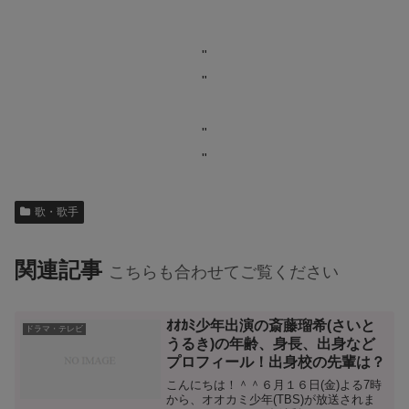
"
"
"
"
歌・歌手
関連記事
こちらも合わせてご覧ください
ｵｵｶﾐ少年出演の斎藤瑠希(さいと
ドラマ・テレビ
うるき)の年齢、身長、出身など
プロフィール！出身校の先輩は？
こんにちは！＾＾６月１６日(金)よる7時
から、オオカミ少年(TBS)が放送されま