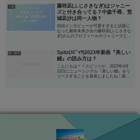
拡散や食料・エネルギー問題などをめぐ
藤咲凪(ふじさきなぎ)はジャニー
人物
って意見が交わされたそ...
ズと付き合ってる？中森千尋、荒
城凪沙は同一人物？
街頭インタビューが可愛すぎると話題に
なった最終未来少女の藤咲凪(ふじさきな
ぎ)さんのプロフィールやジャニーズとの
関係を調べてみました！
Spitz(ｽﾋﾟｯﾂ)2023年新曲『美しい
歌・歌手
鰭』の読み方は？
こんにちは＾＾スピッツが、2023年4月
12日にニューシングル『美しい鰭』をリ
リースすることを発表しましたね！新曲
「美しい鰭」は、4月14日より公開される
劇場版『名探偵コナン 黒鉄の魚影』の主
題歌で、CDのリリースは『優しいあの
子』以来3年...