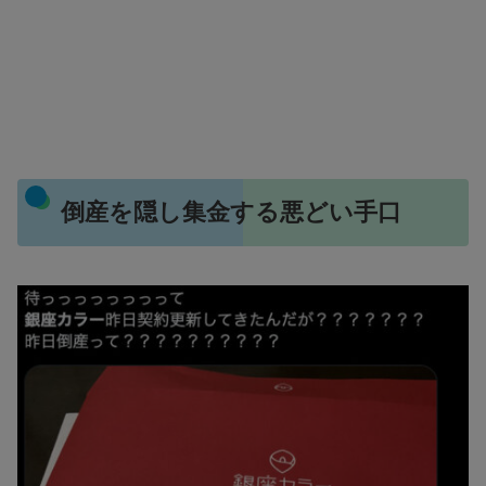
倒産を隠し集金する悪どい手口