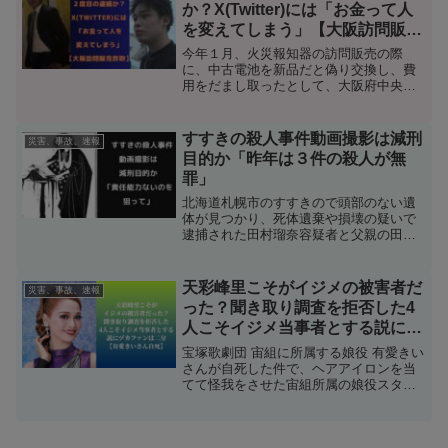
由は全て父親のせいだと思い込んでの犯
か？X(Twitter)には「お金って人
やしかるべき医療を受けていれば今回の
行だったとのことです。被告が裁判の最
事件は発生しなかったとではということ
を変えてしまう」【大阪訪問販売
後に発した「遺族の方に申し訳ない」と
について調べてみました。
詐欺】
いうまるで他人事のようなコメントの理
今年１月、火災報知器の訪問販売の際
由を考察してみました。
に、中古電池を新品だと偽り交換し、費
用をだまし取ったとして、大阪府中央区
の野崎永遠(のざきとわ)容疑者(25)と弟の
宇宙容疑者(24)ら5人が逮捕されました。
野崎とわ容疑者らは、高齢者の住む集合
すすきの殺人事件動画撮影は減刑
災害、事故、速報
住宅を狙って火災報知器の交換を執拗に
目的か「昨年は３件の殺人が無
売り込み、約10か月の間に3500万円の売
罪」
り上げがあったということです。野崎永
遠容疑者は、過去にも似たような詐欺で
北海道札幌市のすすきので頭部のない遺
逮捕されていて、X(Twitter)での書きこみ
体が見つかり、死体遺棄や損壊の疑いで
も見られたので、過去の詐欺の内容や
逮捕された田村瑠奈容疑者と父親の田村
X(Twitter)について調べてみたいと思いま
修容疑者、母親の田村浩子容疑者に新た
す。
な事実が判明しました。その事実という
のが、被害者男性を殺害している動画
天彩峰里こそがイジメの被害者だ
災害、事故、速報
と、持ち帰った頭部を手袋をした手で触
った？聞き取り調査を拒否した4
っている動画が見つかったという常軌を
人こそイジメ当事者とする説にヅ
逸したものだったのです。どのような意
カファンは二分【有愛きいさん自
図で動画が撮影されたものかが分かって
宝塚歌劇団 宙組に所属する娘役 有愛きい
おらず、「責任能力がないというのを見
死】
さんが自死した件で、ヘアアイロンを当
せるために撮ったのでは」という憶測も
てて怪我をさせた宙組所属の娘役スター
ありました。動画撮影が減刑目的なの
天彩峰里さんこそが星組から組み替え抜
か、減刑される可能性もあるのかを調べ
擢でいじめに遭っていたのではないかと
てみました。
いう情報が出てきています。また遺族側