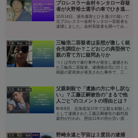
プロレスラー金村キンタロー容疑
者が火野裕士選手の車でひき逃
げ。事故の責任は誰が負う？
10月14日、過失傷害とひき逃げの疑いで
元プロレスラー金村キンタロー容疑者を
逮捕しました。金村容疑者を調べてみる
と元プロレスラーで過去には女性に対す
る強制わいせつ事件で不祥事を起こして
いました。今回火野裕士選手の車で事故
三輪浩二容疑者は妄想が激しく統
災害、事故、速報
をしたうえ、事故への対応についても
合失調症か？こどおじの典型例で
「人は見た目で判断してはいけないが、
親の育て方に疑問ありか
見た目通りの（よくない）対応だ」との
声が上がっています。ウィキペディアや
つくば市内で暴行事件が発生し逮捕され
ニュースから金村キンタロー容疑者がど
た三輪浩二容疑者。逮捕後自宅に行くと
んな人物か調べてみたいと思います。
両親の変死体が発見された事件で、三輪
浩二容疑者が奇行や奇声を発し、近隣へ
迷惑行為をしていたことがわかりまし
た。自宅の黒い軽ワゴンのドア部分に白
父親刺殺で「遺族の方に申し訳な
災害、事故、速報
いペンキで文字で“お前たちのいいように
い」？工藤正嗣被告の”まるで他
はならないぞ”、反対側には“花嫁募集
人ごと”のコメントの理由とは？
中”の文字を書いたり、容疑者の自宅から
夜中、奇声も聴こえていたと言われてい
昨年8月、北海道深川市で父親を刺殺した
ます。現在ひきこもりの中年や「こどお
として逮捕された工藤正嗣被告の裁判員
じ」と呼ばれる中年であるにもかかわら
裁判が行われ、懲役11年の刑が言い渡さ
ず自立できずに両親の元で一緒に暮らし
れました。工藤被告は軽度の知的障害や
ている人間が両親を殺害する事件が発生
発達障害から「生きづらさ」を抱えてお
しています。この三輪浩二容疑者が妄想
り、自らの人生がうまくいかなかった理
野崎永遠と宇宙は２度目の逮捕
災害、事故、速報
が激しく統合失調症でないのかという声