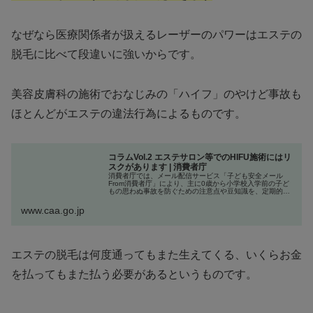
なぜなら医療関係者が扱えるレーザーのパワーはエステの
脱毛に比べて段違いに強いからです。
美容皮膚科の施術でおなじみの「ハイフ」のやけど事故も
ほとんどがエステの違法行為によるものです。
コラムVol.2 エステサロン等でのHIFU施術にはリ
スクがあります | 消費者庁
消費者庁では、メール配信サービス「子ども安全メール
From消費者庁」により、主に0歳から小学校入学前の子ど
もの思わぬ事故を防ぐための注意点や豆知識を、定期的に
お届けしています。今号はコラムVol.2 エステサロン等での
HIFU施術にはリスク...
www.caa.go.jp
エステの脱毛は何度通ってもまた生えてくる、いくらお金
を払ってもまた払う必要があるというものです。