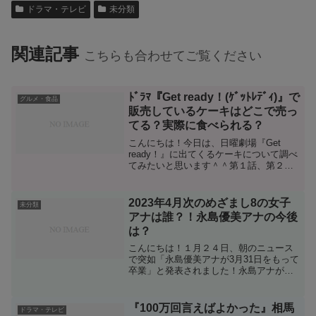
ドラマ・テレビ
未分類
関連記事
こちらも合わせてご覧ください
ﾄﾞﾗﾏ『Get ready！(ｹﾞｯﾄﾚﾃﾞｨ)』で
グルメ・食品
販売しているケーキはどこで売っ
てる？実際に食べられる？
こんにちは！今日は、日曜劇場『Get
ready！』に出てくるケーキについて調べ
てみたいと思います＾＾第１話、第２話
とストーリーの冒頭で出てくるケーキ。
主演のエース(波左間)演じる妻夫木聡さん
がケーキ屋に扮して営んでいる所で出て
2023年4月次のめざまし8の女子
未分類
きます。エー...
アナは誰？！永島優美アナの今後
は？
こんにちは！１月２４日、朝のニュース
で突如「永島優美アナが3月31日をもって
卒業」と発表されました！永島アナが入
社したのは２０１４年。入社と同時に
「めざましテレビ」の情報キャスターに
就任し、16年４月にはMCとなるエリート
『100万回言えばよかった』相馬
ドラマ・テレビ
街道を歩いてこられ...