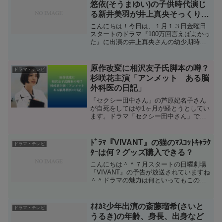
悠依(そうまゆい)の子供時代演じ
る新井美羽が井上真央そっくり！
何歳？芸歴は？
こんにちは！今日は、１月１３日金曜日
スタートのドラマ『100万回言えばよかっ
た』に出演の井上真央さんの幼少期時代
を演じた新井美羽(あらいみう)さんについ
て調べてみたいと思います＾＾１３日の
放送では、相馬悠依(そうまゆい)を演じた
原作改変に相沢友子氏脚本の噂？
ドラマ・テレビ
井上真央(い...
杉咲花主演「アンメット ある脳
外科医の日記」
「セクシー田中さん」の芦原妃名子さん
が自死をしてはや1ヶ月が経とうとしてい
ます。ドラマ「セクシー田中さん」で原
作の改変に納得のいかない芦原妃名子さ
んがラスト2話だけ自ら脚本を書きまし
た。それに対しドラマ脚本家の相沢友子
ﾄﾞﾗﾏ『VIVANT』の猫のﾏｽｺｯﾄｷｬﾗｸ
ドラマ・テレビ
氏が自分はラスト2話に...
ﾀｰは何？グッズ購入できる？
こんにちは＾＾７月スタートの日曜劇場
『VIVANT』の予告が放送されていますね
＾＾ドラマの魅力は何といってもこの豪
華キャスト！脇役などいない、全員主役
級が織りなすワクワクなストーリーにな
りそうで、放送前からかなり話題となっ
ｵｵｶﾐ少年出演の斎藤瑠希(さいと
ドラマ・テレビ
ています＾＾公式T...
うるき)の年齢、身長、出身など