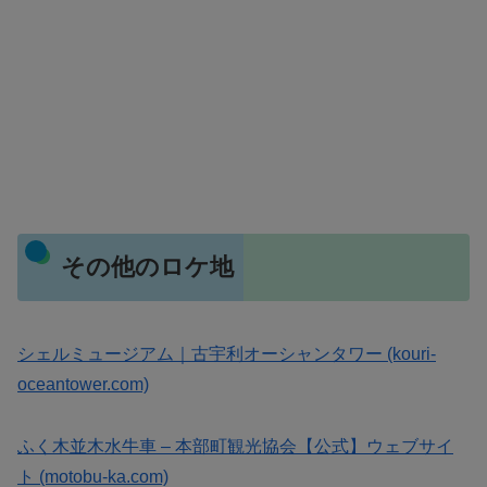
その他のロケ地
シェルミュージアム｜古宇利オーシャンタワー (kouri-
oceantower.com)
ふく木並木水牛車 – 本部町観光協会【公式】ウェブサイ
ト (motobu-ka.com)