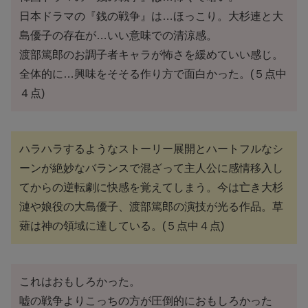
日本ドラマの『銭の戦争』は…ほっこり。大杉連と大
島優子の存在が…いい意味での清涼感。
渡部篤郎のお調子者キャラが怖さを緩めていい感じ。
全体的に…興味をそそる作り方で面白かった。(５点中
４点)
ハラハラするようなストーリー展開とハートフルなシ
ーンが絶妙なバランスで混ざって主人公に感情移入し
てからの逆転劇に快感を覚えてしまう。今は亡き大杉
漣や娘役の大島優子、渡部篤郎の演技が光る作品。草
薙は神の領域に達している。(５点中４点)
これはおもしろかった。
嘘の戦争よりこっちの方が圧倒的におもしろかった