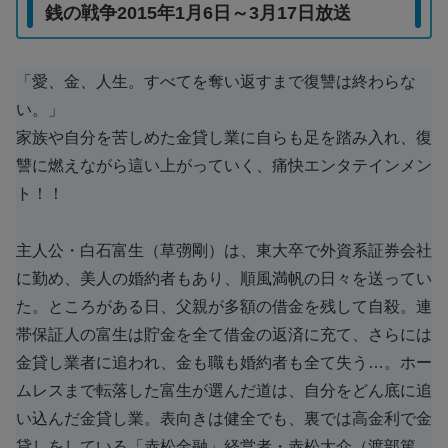
銭の戦争2015年1月6日～3月17日放送
「愛、金、人生。すべてを奪い返すまで復讐は終わらな
い。」
家族や自分を苦しめた金貸し業に自らも足を踏み入れ、復
讐に燃えながら這い上がっていく、痛快エンタテインメン
ト！！
主人公・白石富生（草彅剛）は、東大卒で外資系証券会社
に勤め、美人の婚約者もあり、順風満帆の日々を送ってい
た。ところがある日、父親が多額の借金を残して自殺。連
帯保証人の富生は貯金を全て借金の返済に充て、さらには
金貸し業者に追われ、金も職も婚約者も全て失う…。ホー
ムレスまで転落した富生が選んだ道は、自分をどん底に追
い込んだ金貸し業。表向きは健全でも、裏では高金利で金
貸しをしている「赤松金融」経営者・赤松大介（渡部篤