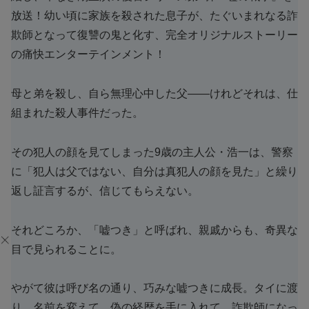
放送！幼い頃に家族を殺された息子が、たぐいまれなる詐
欺師となって復讐の鬼と化す、完全オリジナルストーリー
の痛快エンターテインメント！
母と弟を殺し、自ら無理心中した父――けれどそれは、仕
組まれた殺人事件だった。
その犯人の顔を見てしまった9歳の主人公・浩一は、警察
に「犯人は父ではない、自分は真犯人の顔を見た」と繰り
返し証言するが、信じてもらえない。
それどころか、「嘘つき」と呼ばれ、親戚からも、奇異な
目で見られることに。
やがて彼は呼び名の通り、巧みな嘘つきに成長。タイに渡
り、名前を変えて、偽の経歴を手に入れて、詐欺師になっ