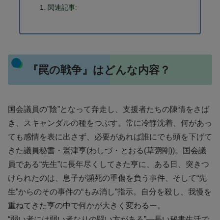
関連記事:
『罠の戦争』はどんな内容？
国会議員の”陰”となって奔走し、支援者たちの陳情をさば
き、スキャンダルの種をつぶす。常に冷静沈着、何があっ
ても感情を表に出さず、必要があれば誰にでも頭を下げて
きた議員秘書・鷲津亨(わしづ・とおる(草彅剛))。国会議
員である“先生”に長年尽くしてきた亨に、ある日、突きつ
けられたのは、息子が瀕死の重傷を負う事件、そして“先
生”からのその事件の“もみ消し”指示。自分を殺し、我慢を
重ねてきた亨の中で何かが大きく変わるー。
“弱い者には弱い者なりの闘い方がある”―長い秘書生活で