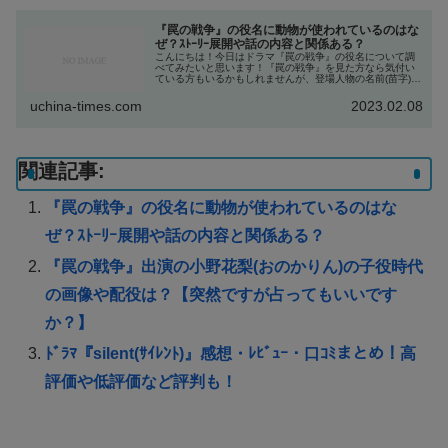
『罠の戦争』の役名に動物が使われているのはな
ぜ？ｽﾄｰﾘｰ展開や話の内容と関係ある？
こんにちは！今日はドラマ『罠の戦争』の役名について調
べてみたいと思います！『罠の戦争』を見た方なら気付い
ている方もいるかもしれませんが、登場人物の名前(苗字)に
皆動物の名前が使われているのです。例えば主人公の草彅
剛さんが演じているのが鷲津亨...
uchina-times.com
2023.02.08
関連記事:
『罠の戦争』の役名に動物が使われているのはな
ぜ？ｽﾄｰﾘｰ展開や話の内容と関係ある？
『罠の戦争』出演の小野花梨(おのかりん)の子役時代
の画像や配役は？【突然ですが占ってもいいです
か？】
ﾄﾞﾗﾏ『silent(ｻｲﾚﾝﾄ)』感想・ﾚﾋﾞｭｰ・口ｺﾐまとめ！高
評価や低評価など評判も！