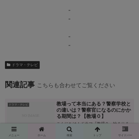
"
"
"
"
ドラマ・テレビ
関連記事
こちらも合わせてご覧ください
教場って本当にある？警察学校と
ドラマ・テレビ
の違いは？警察官になるのにかか
る期間は？【教場０】
こんにちは！ドラマ『教場０』始まりま
すね！私はこのドラマを見るまで「教
場」という言葉を知りませんでした。警
メニュー
ホーム
検索
トップ
サイドバー
察官になるための「警察学校」なら知っ