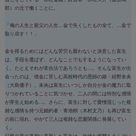
郎）の元で働くことに。
「俺の人生と親父の人生…金で失くしたもの全て、…金で
取り戻す！！」
金を得るためにはどんな苦労も厭わないと決意した富生
は、手段を選ばず、どんなことでもするようになってい
く。たとえそれが非合法であろうとも…。そんな富生が出
会ったのは、借金に苦しむ高校時代の恩師の娘・紺野未央
（大島優子）。未央は富生にいつしか自分が金の魔力に取
りつかれていることに気づかせ、二人の間には特別な感情
が芽生え始める…。さらに、富生に対して愛憎混じった複
雑な感情を持つ元婚約者・青池梢（木村文乃）も再び富生
の前に現れ、やがて三人は複雑な恋愛関係に発展してい
く。