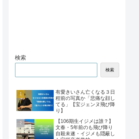
検索
検索
有愛きいさん亡くなる３日
程前の写真か「悲痛な顔し
てる」【宝ジェンヌ飛び降
り】
【106期生イジメは誰？】
文春・5年前のも飛び降り
自殺未遂・イジメも隠蔽し