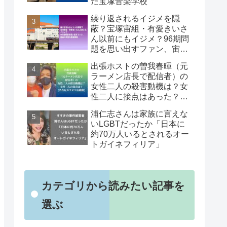
た宝塚音楽学校
繰り返されるイジメを隠
蔽？宝塚宙組・有愛きいさ
ん以前にもイジメ？96期問
題を思い出すファン、宙組
の体質を徹底解説
出張ホストの曽我春暉（元
ラーメン店長で配信者）の
女性二人の殺害動機は？女
性二人に接点はあった？
【名古屋カラオケ店刺殺】
浦仁志さんは家族に言えな
いLGBTだったか「日本に
約70万人いるとされるオー
トガイネフィリア」
カテゴリから読みたい記事を
選ぶ