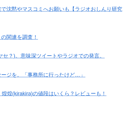
涙で沈黙やマスコミへお願いも【ラジオおしんり研究
との関連を調査！
ヤセ？)。意味深ツイートやラジオでの発言。
セージを。「事務所に行ったけど…」
、煌煌(kirakira)の値段はいくら？レビューも！