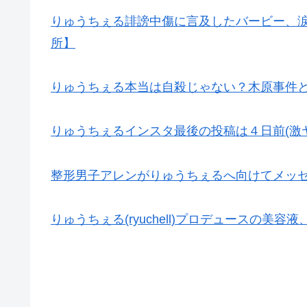
りゅうちぇる誹謗中傷に言及したバービー、
所】
りゅうちぇる本当は自殺じゃない？木原事件
りゅうちぇるインスタ最後の投稿は４日前(激
整形男子アレンがりゅうちぇるへ向けてメッ
りゅうちぇる(ryuchell)プロデュースの美容液