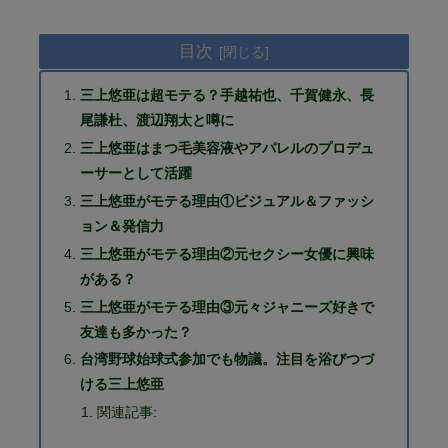
目次
三上悠亜は超モテる？手越祐也、千賀健永、長
尾謙杜、渡辺翔太と噂に
三上悠亜はまつ毛美容液やアパレルのプロデュ
ーサーとして活躍
三上悠亜がモテる理由①ビジュアル＆ファッシ
ョン＆発信力
三上悠亜がモテる理由②元セクシー女優に興味
がある？
三上悠亜がモテる理由③元々ジャニーズ好きで
友達も多かった？
台湾野球始球式参加でも物議。注目を浴びつづ
ける三上悠亜
関連記事: