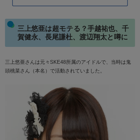
三上悠亜は超モテる？手越祐也、千
賀健永、長尾謙杜、渡辺翔太と噂に
三上悠亜さんは元々SKE48所属のアイドルで、当時は鬼
頭桃菜さん（本名）で活動されていました。