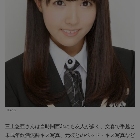
©️AKS
三上悠亜さんは当時関西Jr.にも友人が多く、文春で手越と
未成年飲酒泥酔キス写真、元彼とのベッド・キス写真など